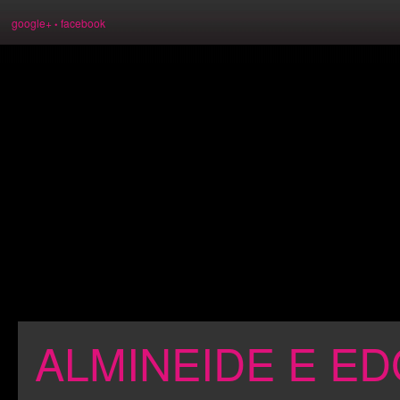
google+
facebook
•
ALMINEIDE E E