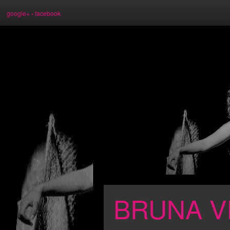
Image 01
google+
facebook
•
BRUNA V