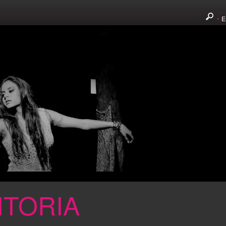
•
E
ITORIA