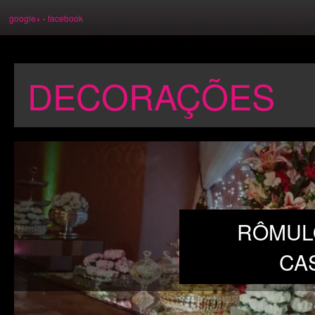
google+
facebook
•
DECORAÇÕES
RÔMULO
CA