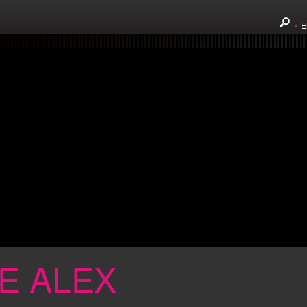
•
E
E ALEX