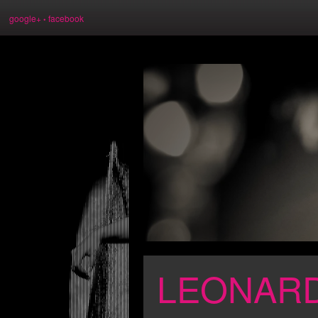
Image 01
google+
facebook
•
LEONARD