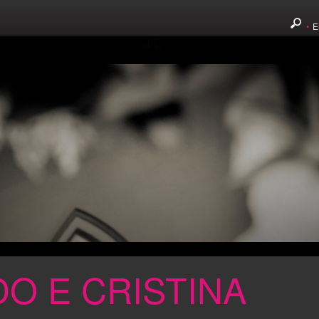
•
E
O E CRISTINA