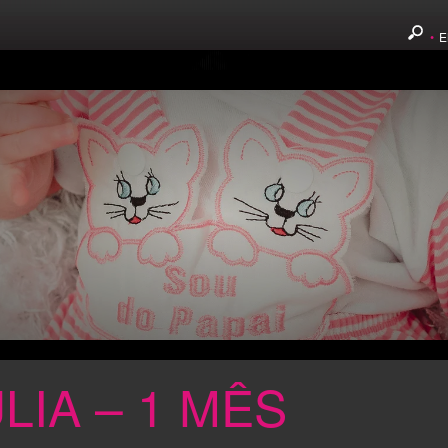
•
E
LIA – 1 MÊS